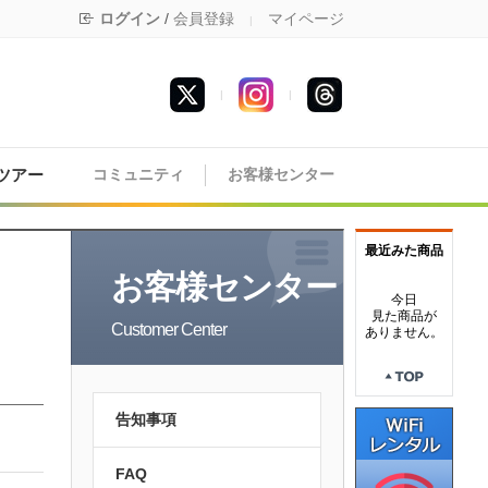
ログイン
/
会員登録
マイページ
|
|
|
ツアー
コミュニティ
お客様センター
最近みた商品
お客様センター
今日
見た商品が
Customer Center
ありません。
告知事項
FAQ