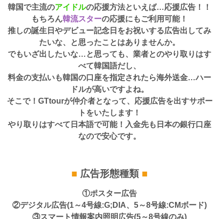
韓国で主流の
アイドル
の応援方法といえば…応援広告！！
もちろん
韓流スター
の応援にもご利用可能！
推しの誕生日やデビュー記念日をお祝いする広告出してみ
たいな、と思ったことはありませんか。
でもいざ出したいな…と思っても、業者とのやり取りはす
べて韓国語だし、
料金の支払いも韓国の口座を指定されたら海外送金…ハー
ドルが高いですよね。
そこで！GTtourが仲介者となって、応援広告を出すサポー
トをいたします！
やり取りはすべて日本語で可能！入金先も日本の銀行口座
なので安心です。
■
広告形態種類
■
①ポスター広告
②デジタル広告(1～4号線:G;DIA、5～8号線:CMボード)
③スマート情報案内照明広告(5～8号線のみ)