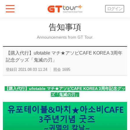
ログイン
告知事項
Announcements from GT Tour.
【購入代行】ufotable マチ★アソビCAFE KOREA 3周年
記念グッズ「鬼滅の刃」
登録日
2021.08.03 11:24
照会
1695
【購入代行】ufotable マチ★アソビCAFE KOREA 3周年記念グッ
ズ「鬼滅の刃」