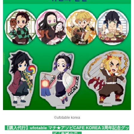
©ufotable korea
【購入代行】ufotable マチ★アソビCAFE KOREA 3周年記念グッ
ズ「鬼滅の刃」