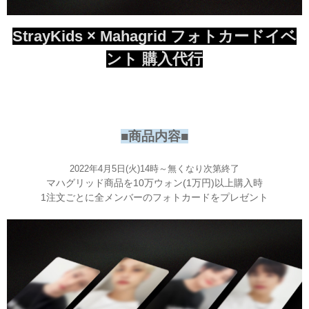
StrayKids × Mahagrid フォトカードイベ
ント 購入代行
■商品内容■
2022年4月5日(火)14時～無くなり次第終了
マハグリッド商品を10万ウォン(1万円)以上購入時
1注文ごとに全メンバーのフォトカードをプレゼント