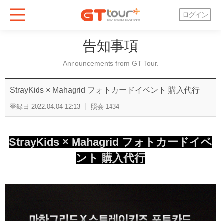
ログイン
告知事項
Announcements from GT Tour.
StrayKids × Mahagrid フォトカードイベント 購入代行
登録日
2022.04.04 12:13
照会
1434
StrayKids × Mahagrid フォトカードイベ
ント 購入代行