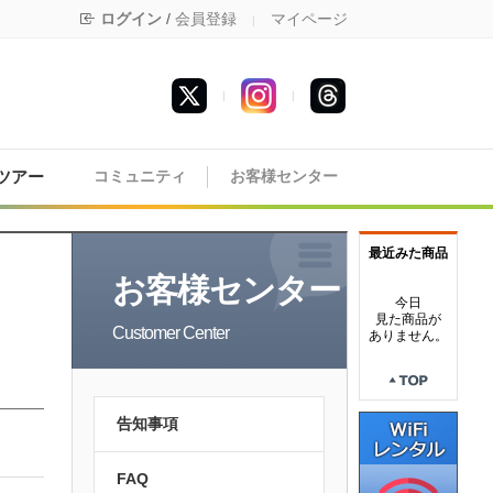
ログイン
/
会員登録
マイページ
|
|
|
ツアー
コミュニティ
お客様センター
最近みた商品
お客様センター
今日
見た商品が
Customer Center
ありません。
告知事項
FAQ