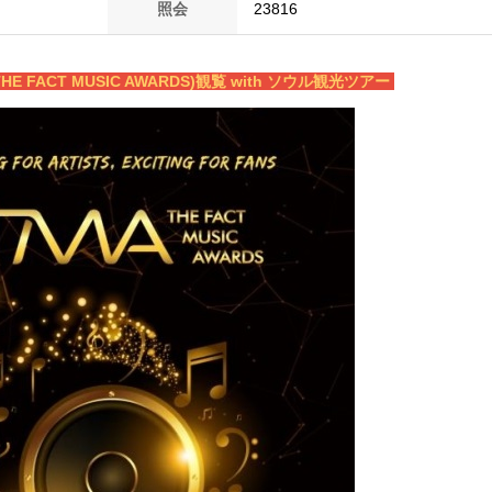
照会
23816
E FACT MUSIC AWARDS)観覧 with ソウル観光ツアー