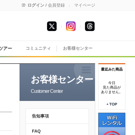
ログイン
/
会員登録
マイページ
|
|
|
ツアー
コミュニティ
お客様センター
最近みた商品
お客様センター
今日
見た商品が
Customer Center
ありません。
告知事項
FAQ