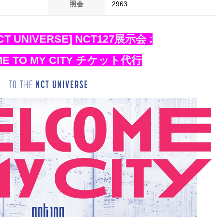
照会
2963
NCT UNIVERSE] NCT127展示会 :
E TO MY CITY チケット代行