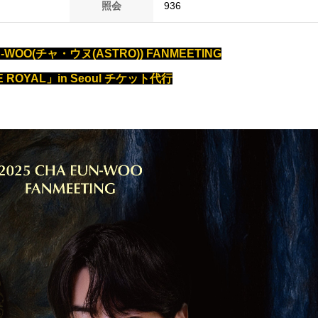
照会
936
UN-WOO(チャ・ウヌ(ASTRO)) FANMEETING
 ROYAL」in Seoul チケット代行