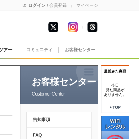
ログイン
/
会員登録
マイページ
|
|
|
ツアー
コミュニティ
お客様センター
最近みた商品
お客様センター
今日
見た商品が
Customer Center
ありません。
告知事項
FAQ