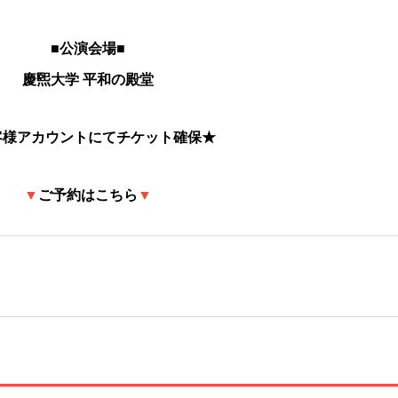
■公演会場■
慶煕大学 平和の殿堂
客様アカウントにてチケット確保★
▼
ご予約はこちら
▼