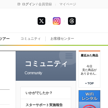
ログイン
/
会員登録
マイページ
|
|
|
ツアー
コミュニティ
お客様センター
最近みた商品
コミュニティ
今日
見た商品が
Community
ありません。
いかがでしたか？
スターサポート実施報告