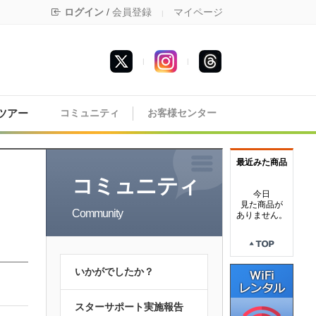
ログイン
/
会員登録
マイページ
|
|
|
ツアー
コミュニティ
お客様センター
最近みた商品
コミュニティ
今日
見た商品が
Community
ありません。
いかがでしたか？
スターサポート実施報告