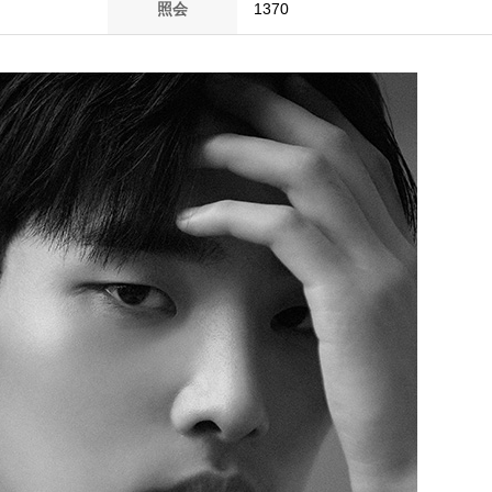
照会
1370