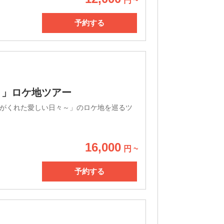
円 ~
予約する
～」ロケ地ツアー
がくれた愛しい日々～」のロケ地を巡るツ
16,000
円 ~
予約する