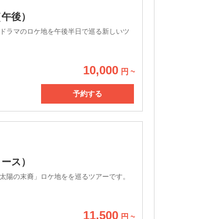
（午後）
ドラマのロケ地を午後半日で巡る新しいツ
10,000
円 ~
予約する
コース）
太陽の末裔」ロケ地をを巡るツアーです。
11,500
円 ~