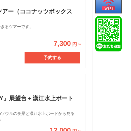
グツアー（ココナッツボックス
できるツアーです。
7,300
円 ~
予約する
KY」展望台＋漢江水上ボート
らのソウルの夜景と漢江水上ボードから見る
。
12,000