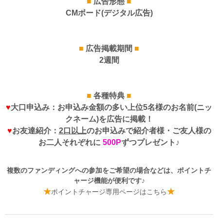
■
広告形態
■
CMボード(デジタル広告)
■
広告掲載期間
■
2週間
■
各種特典
■
♥
大口申込み：お申込み金額の多い上位5名様のお名前(ニッ
クネーム)を広告に掲載！
♥
お友達紹介：
2口以上
のお申込みで紹介者様・ご友人様の
お二人それぞれに
500P
ずつプレゼント♪
複数のファンディングへの参加をご希望の場合などは、ポイントチ
ャージ機能が便利です
♪
★
★
ポイントチャージ専用ページはこちら