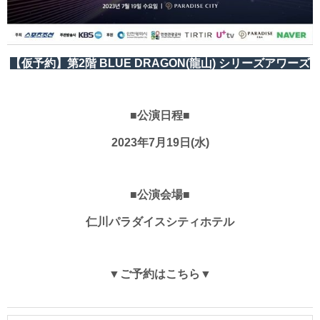
【仮予約】第2階 BLUE DRAGON(龍山) シリーズアワーズ
■公演日程■
2023年7月19日(水)
■公演会場■
仁川パラダイスシティホテル
▼ご予約はこちら▼