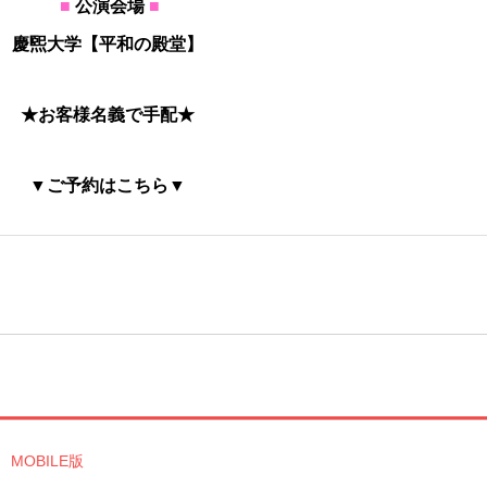
■
公演会場
■
慶煕大学【平和の殿堂】
★お客様名義で手配★
▼ご予約はこちら▼
MOBILE版