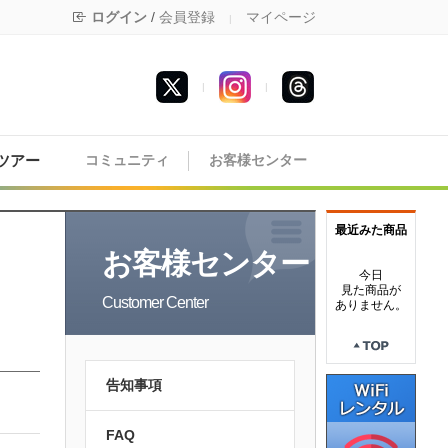
ログイン
/
会員登録
マイページ
|
|
|
ツアー
コミュニティ
お客様センター
最近みた商品
お客様センター
今日
見た商品が
Customer Center
ありません。
告知事項
FAQ