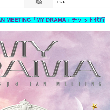
照会
1824
 FAN MEETING「MY DRAMA」チケット代行