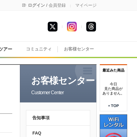
ログイン
/
会員登録
マイページ
|
|
|
ツアー
コミュニティ
お客様センター
最近みた商品
お客様センター
今日
見た商品が
Customer Center
ありません。
告知事項
FAQ