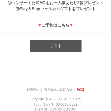
④コンサート公式MDをお一人様あたり3個プレゼント
⑤Play＆Stayウェルカムギフトをプレゼント
▼
ご予約はこちら
▼
リスト
利用規約
個人情報の処理方針
PC版
Copyright ⓒ 2017 GTTOUR Co.,Ltd
03-6868-8552
TEL : 【日本】
受付時間：10時00分-16時30分