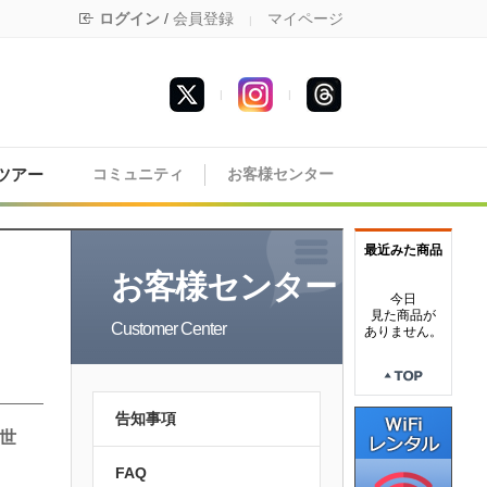
ログイン
/
会員登録
マイページ
|
|
|
ツアー
コミュニティ
お客様センター
最近みた商品
お客様センター
今日
見た商品が
Customer Center
ありません。
告知事項
異世
FAQ