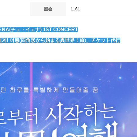
照会
1161
YENA(チェ・イェナ) 1ST CONCERT
세계! 여행(四角形から始まる異世界！旅)」チケット代行