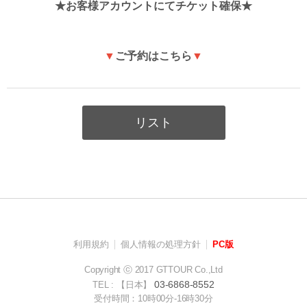
★お客様アカウントにてチケット確保★
▼
ご予約はこちら
▼
リスト
利用規約
個人情報の処理方針
PC版
Copyright ⓒ 2017 GTTOUR Co.,Ltd
03-6868-8552
TEL : 【日本】
受付時間：10時00分-16時30分